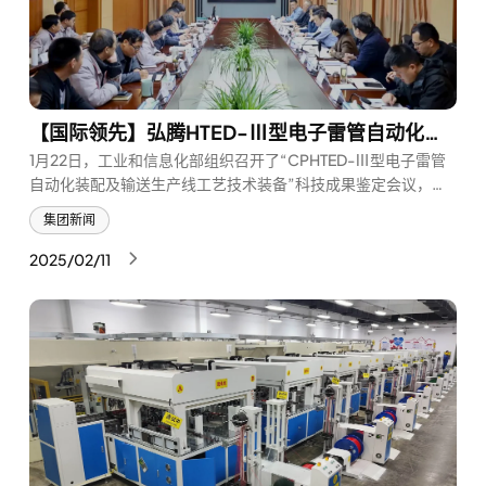
【国际领先】弘腾HTED-Ⅲ型电子雷管自动化生产线通过工信部科技成果鉴定，被评国际领先！
1月22日，工业和信息化部组织召开了“CPHTED-Ⅲ型电子雷管
自动化装配及输送生产线工艺技术装备”科技成果鉴定会议，会
议由工信部安全生产司二级巡视员肖月华主持。经质询、讨论，
集团新闻
鉴定委员会专家一致认定：该项目具有创新性、先进性、可靠性
和安全性，综合技术达到国际领先水平，同意通过科技成果鉴
2025/02/11
定。