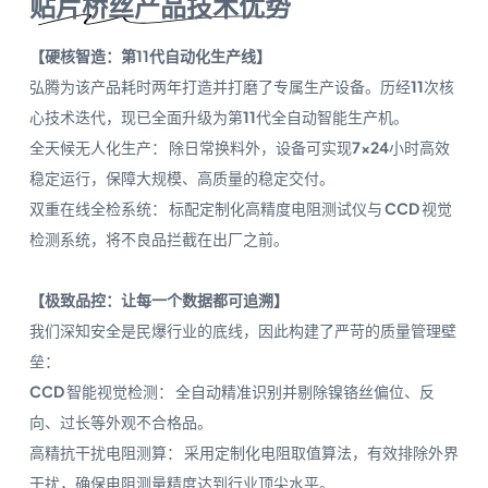
贴片桥丝产品技术优势
【硬核智造：第11代自动化生产线】
弘腾为该产品耗时两年打造并打磨了专属生产设备。历经11次核
心技术迭代，现已全面升级为第11代全自动智能生产机。
全天候无人化生产： 除日常换料外，设备可实现7×24小时高效
稳定运行，保障大规模、高质量的稳定交付。
双重在线全检系统： 标配定制化高精度电阻测试仪与 CCD 视觉
检测系统，将不良品拦截在出厂之前。
【极致品控：让每一个数据都可追溯】
我们深知安全是民爆行业的底线，因此构建了严苛的质量管理壁
垒：
CCD 智能视觉检测： 全自动精准识别并剔除镍铬丝偏位、反
向、过长等外观不合格品。
高精抗干扰电阻测算： 采用定制化电阻取值算法，有效排除外界
干扰，确保电阻测量精度达到行业顶尖水平。