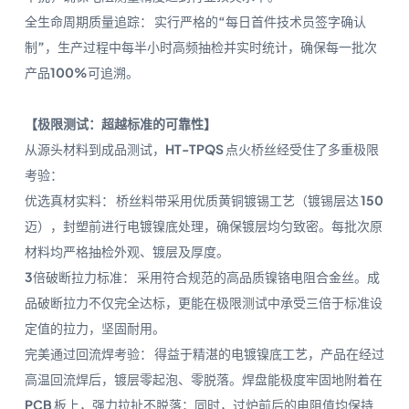
全生命周期质量追踪： 实行严格的“每日首件技术员签字确认
制”，生产过程中每半小时高频抽检并实时统计，确保每一批次
产品100%可追溯。
【极限测试：超越标准的可靠性】
从源头材料到成品测试，HT-TPQS 点火桥丝经受住了多重极限
考验：
优选真材实料： 桥丝料带采用优质黄铜镀锡工艺（镀锡层达 150
迈），封塑前进行电镀镍底处理，确保镀层均匀致密。每批次原
材料均严格抽检外观、镀层及厚度。
3倍破断拉力标准： 采用符合规范的高品质镍铬电阻合金丝。成
品破断拉力不仅完全达标，更能在极限测试中承受三倍于标准设
定值的拉力，坚固耐用。
完美通过回流焊考验： 得益于精湛的电镀镍底工艺，产品在经过
高温回流焊后，镀层零起泡、零脱落。焊盘能极度牢固地附着在
PCB 板上，强力拉扯不脱落；同时，过炉前后的电阻值均保持